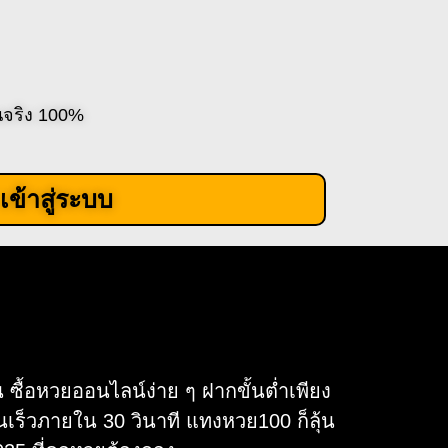
ินจริง 100%
เข้าสู่ระบบ
้อหวยออนไลน์ง่าย ๆ ฝากขั้นต่ำเพียง
นเร็วภายใน 30 วินาที แทงหวย100 ก็ลุ้น