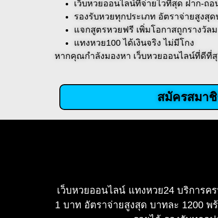
เว็บหวยออนไลน์ที่จ่ายไวที่สุด ฝาก-ถอ
รองรับหวยทุกประเภท อัตราจ่ายสูงสุ
แจกสูตรหวยฟรี เพิ่มโอกาสถูกรางวัลม
แทงหวย100 ได้เงินจริง ไม่มีโกง
หากคุณกำลังมองหา เว็บหวยออนไลน์ที่ดีที่ส
สมัครสมาช
เว็บหวยออนไลน์ แทงหวย24 บริการครบ
1 บาท อัตราจ่ายสูงสุด บาทละ 1200 พร้