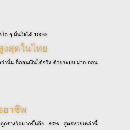
ลใด ๆ มั่นใจได้ 100%
ยสูงสุดในไทย
านั้น ก็ถอนเงินได้จริง ด้วยระบบ ฝาก-ถอน
ออาชีพ
ถูกรางวัลมากขึ้นถึง 80% สูตรหวยเหล่านี้