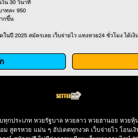
นใน 30 วินาที
ดบาทละ 950
ากขึ้น
ุดในปี 2025 สมัครเลย เว็บจ่ายไว แทงหวย24 ชั่วโมง ได้เง
ิก
ทุกประเภท หวยรัฐบาล หวยลาว หวยฮานอย หวยหุ้น ซื
อม สูตรหวย แม่น ๆ อัปเดตทุกงวด เว็บจ่ายไว โอนเงิ