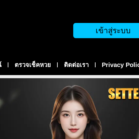
เข้าสู่ระบบ
์
ตรวจเช็คหวย
ติดต่อเรา
Privacy Poli