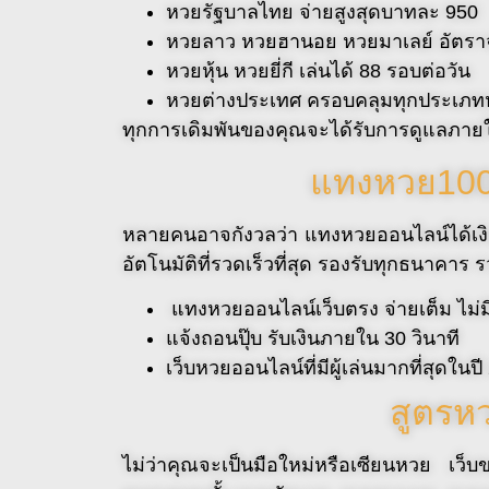
หวยรัฐบาลไทย จ่ายสูงสุดบาทละ 950
หวยลาว หวยฮานอย หวยมาเลย์ อัตราจ่
หวยหุ้น หวยยี่กี เล่นได้ 88 รอบต่อวัน
หวยต่างประเทศ ครอบคลุมทุกประเภ
ทุกการเดิมพันของคุณจะได้รับการดูแลภายใต
แทงหวย100 ไ
หลายคนอาจกังวลว่า แทงหวยออนไลน์ได้เงิน
อัตโนมัติที่รวดเร็วที่สุด รองรับทุกธนาคาร 
แทงหวยออนไลน์เว็บตรง จ่ายเต็ม ไม่มี
แจ้งถอนปุ๊บ รับเงินภายใน 30 วินาที
เว็บหวยออนไลน์ที่มีผู้เล่นมากที่สุดในป
สูตรห
ไม่ว่าคุณจะเป็นมือใหม่หรือเซียนหวย เว็บ