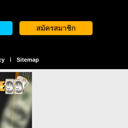
สมัครสมาชิก
cy
Sitemap