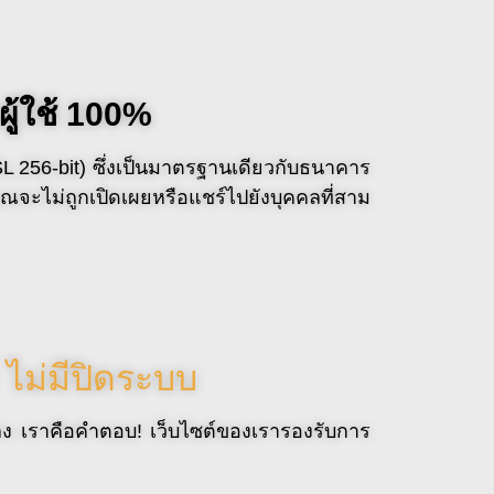
ู้ใช้ 100%
L 256-bit) ซึ่งเป็นมาตรฐานเดียวกับธนาคาร
จะไม่ถูกเปิดเผยหรือแชร์ไปยังบุคคลที่สาม
ไม่มีปิดระบบ
กง เราคือคำตอบ! เว็บไซต์ของเรารองรับการ