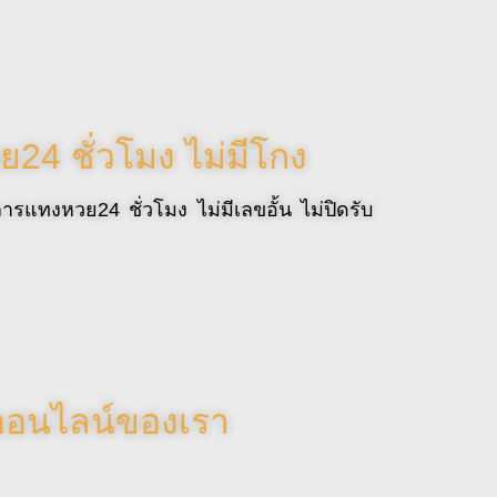
ย24 ชั่วโมง ไม่มีโกง
การแทงหวย24 ชั่วโมง ไม่มีเลขอั้น ไม่ปิดรับ
ยออนไลน์ของเรา